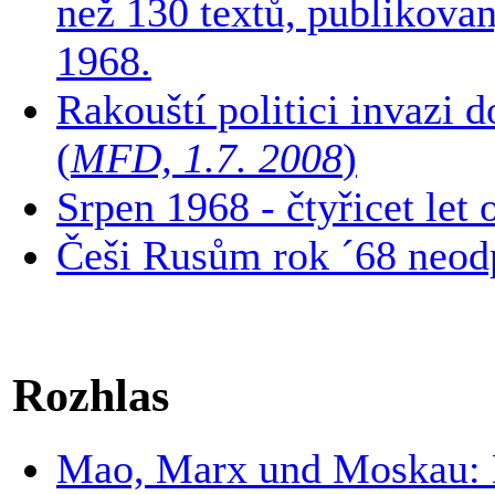
než 130 textů, publikova
1968.
Rakouští politici invazi 
(
MFD, 1.7. 2008
)
Srpen 1968 - čtyřicet le
Češi Rusům rok ´68 neodp
Rozhlas
Mao, Marx und Moskau: 