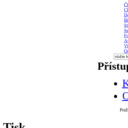
Čl
C
D
Bi
St
S
Fo
A
V
O
Přístu
K
O
Praž
Tisk