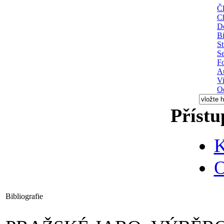
Čl
C
D
Bi
St
S
Fo
A
V
O
Přístu
K
O
Bibliografie