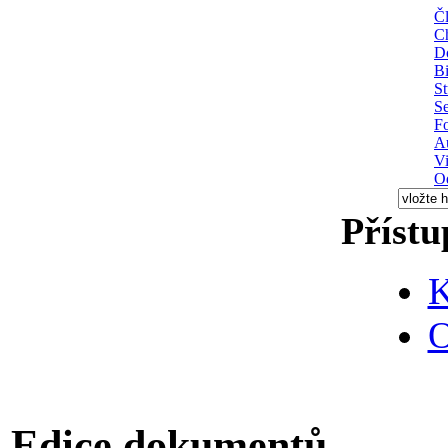
Čl
C
D
Bi
St
S
Fo
A
V
O
Přístu
K
O
Edice dokumentů